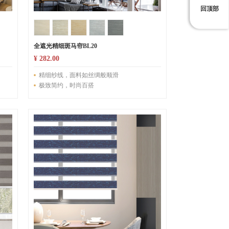
回顶部
全遮光精细斑马帘BL20
¥ 282.00
精细纱线，面料如丝绸般顺滑
极致简约，时尚百搭