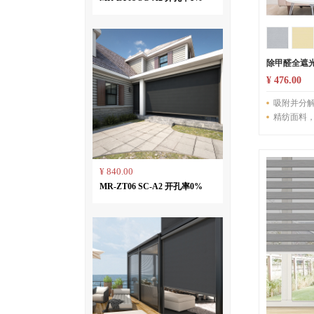
除甲醛全遮光
¥ 476.00
吸附并分解
精纺面料
¥ 840.00
MR-ZT06 SC-A2 开孔率0%