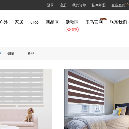
登录
注册
我的订单
招商加盟
企业直购
户外
家居
办公
新品区
活动区
玉马官网
联系我们
认
销量
价格