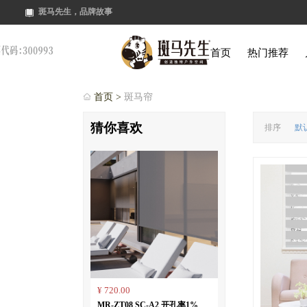
斑马先生，品牌故事
首页
热门推荐
首页 >
斑马帘
猜你喜欢
排序
默
¥ 720.00
MR-ZT08 SC-A2 开孔率1%