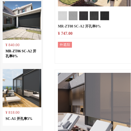
MR-ZT08 SC-A2 开孔率0%
¥ 747.00
¥ 840.00
外遮阳
MR-ZT06 SC-A2 开
孔率0%
¥ 818.00
SC-A1 开孔率5%