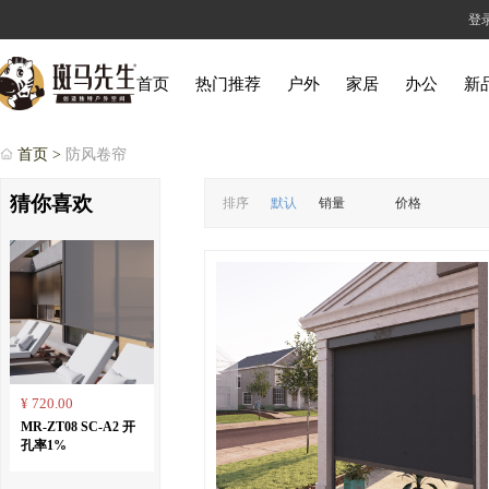
登
首页
热门推荐
户外
家居
办公
新
首页 >
防风卷帘
猜你喜欢
排序
默认
销量
价格
¥ 720.00
MR-ZT08 SC-A2 开
孔率1%