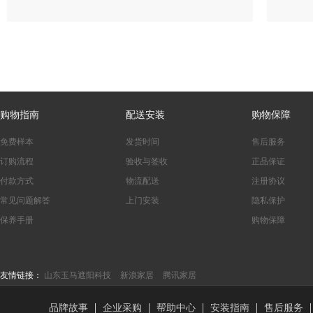
购物指南
配送安装
购物保障
免费样本
发货时间
售后服务
订购流程
验收与签收
正品保证
付款方式
物流配送
注册协议
常见问题解答
上门安装
隐私保护
保养手册
购物保障
友情链接：
山东玉马遮阳科技
新浪家居
腾讯家居
品牌故事
企业采购
帮助中心
安装指南
售后服务